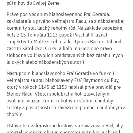
pútnikov do Svätej Zeme.
Práve pod vedením blahoslaveného Fra‘ Gerarda,
zakladateľa a prvého veľmajstra Rádu, sa z náboženskej
komunity stal laický rehoľný rád. Na základe pápežskej
buly z 15. februára 1113 pápež Paschal II. uznal
subjektivitu Maltézskeho rádu. Tým sa Rád dostal pod
záštitu Katolíckej Cirkvi a bolo mu udelené právo
slobodne voliť svojich predstavených bez zásahu iných
laických alebo náboženských autorít.
Nástupcom blahoslaveného Fra‘ Gerarda vo funkcii
Veľmajstra sa stal blahoslavený Fra’ Raymond du Puy,
ktorý v rokoch 1145 až 1153 napísal prvé pravidlá pre
členov Rádu. Všetci spolubratia boli zasvätenými
osobami, viazaní tromi rehoľnými sľubmi chudoby,
čistoty a poslušnosti so záväzkom pomoci chudobným a
chorým.
Ústava Jeruzalemského kráľovstva zaväzovala Rád, aby
prevzal vojenskú obranu chorých a pútnikov a chránil