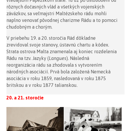
rôznych dočasných vlád a všetkých vojenských
záväzkov, sa veľmajstri Maltézskeho rádu mohli
naplno venovať pôvodnej charizme Rádu a to pomoci
chudobným a chorým.
V priebehu 19. a 20. storočia Rád dôkladne
zrevidoval svoje stanovy, ústavnú chartu a kódex.
Strata ostrova Malta znamenala aj koniec rozdelenia
Rádu na tzv. Jazyky (
Langues
). Následná
reorganizácia rádu sa zhodovala s vytvorením
národných asociácií. Prvá bola založená Nemecká
asociácia v roku 1859, nasledovaná v roku 1875
britskou a v roku 1877 talianskou.
20. a 21. storočie