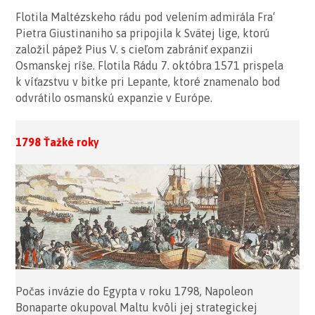
Flotila Maltézskeho rádu pod velením admirála Fra‘
Pietra Giustinaniho sa pripojila k Svätej lige, ktorú
založil pápež Pius V. s cieľom zabrániť expanzii
Osmanskej ríše. Flotila Rádu 7. októbra 1571 prispela
k víťazstvu v bitke pri Lepante, ktoré znamenalo bod
odvrátilo osmanskú expanzie v Európe.
1798 Ťažké roky
Počas invázie do Egypta v roku 1798, Napoleon
Bonaparte okupoval Maltu kvôli jej strategickej