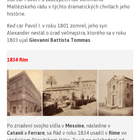
Maltézskeho rádu v týchto dramatických chvíľach jeho
histórie.
Keď cár Pavol I. v roku 1801 zomrel, jeho syn
Alexander nestál o úrad veľmajstra, ktorého sa v roku
1803 ujal
Giovanni Battista Tommas
.
1834 Rím
Po zriadení svojho sídla v
Messine
, následne v
Catanii
a
Ferrare
, sa Rád v roku 1834 usadil v
Ríme
vo
vtedajšom Pápežskom štáte. Tu už po oslobodení od