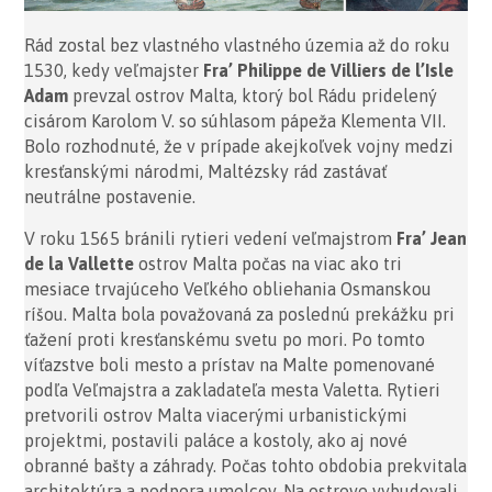
Rád zostal bez vlastného vlastného územia až do roku
1530, kedy veľmajster
Fra’ Philippe de Villiers de l’Isle
Adam
prevzal ostrov Malta, ktorý bol Rádu pridelený
cisárom Karolom V. so súhlasom pápeža Klementa VII.
Bolo rozhodnuté, že v prípade akejkoľvek vojny medzi
kresťanskými národmi, Maltézsky rád zastávať
neutrálne postavenie.
V roku 1565 bránili rytieri vedení veľmajstrom
Fra’ Jean
de la Vallette
ostrov Malta počas na viac ako tri
mesiace trvajúceho Veľkého obliehania Osmanskou
ríšou. Malta bola považovaná za poslednú prekážku pri
ťažení proti kresťanskému svetu po mori. Po tomto
víťazstve boli mesto a prístav na Malte pomenované
podľa Veľmajstra a zakladateľa mesta Valetta. Rytieri
pretvorili ostrov Malta viacerými urbanistickými
projektmi, postavili paláce a kostoly, ako aj nové
obranné bašty a záhrady. Počas tohto obdobia prekvitala
architektúra a podpora umelcov. Na ostrove vybudovali