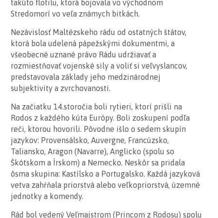
takúto flotilu, ktorá bojovala vo východnom
Stredomorí vo veľa známych bitkách.
Nezávislosť Maltézskeho rádu od ostatných štátov,
ktorá bola udelená pápežskými dokumentmi, a
všeobecné uznané právo Rádu udržiavať a
rozmiestňovať vojenské sily a voliť si veľvyslancov,
predstavovala základy jeho medzinárodnej
subjektivity a zvrchovanosti.
Na začiatku 14.storočia boli rytieri, ktorí prišli na
Rodos z každého kúta Európy. Boli zoskupení podľa
reči, ktorou hovorili. Pôvodne išlo o sedem skupín
jazykov: Provensálsko, Auvergne, Francúzsko,
Taliansko, Aragon (Navarre), Anglicko (spolu so
Škótskom a Írskom) a Nemecko. Neskôr sa pridala
ôsma skupina: Kastílsko a Portugalsko. Každá jazyková
vetva zahŕňala priorstvá alebo veľkopriorstvá, územné
jednotky a komendy.
Rád bol vedený Veľmajstrom (Princom z Rodosu) spolu