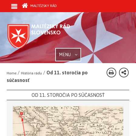
MALTÉZSKY RÁD
MENU
/
/
Od 11. storočia po
Home
História rádu
súčasnosť
OD 11. STOROČIA PO SÚČASNOSŤ