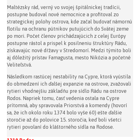
Maltézsky rád, verný vo svojej špitálnickej tradícii,
postupne budoval nové nemocnice a profitoval zo
strategickej polohy ostrova, kde začal budovať námornú
flotilu na ochranu pútnikov putujúcich do Svätej zeme
po mori. Počet členov prichádzajúcich z celej Európy
postupne rástol a prispel k posilneniu štruktúry Rádu,
získavajúc nové dŕžavy v Stredomorí. Medzi týmito boli
aj dôležitý prístav Famagusta, mesto Nikózia a početné
Veliteľstvá.
Následkom rastúcej nestability na Cypre, ktorá vyústila
do obmedzení ich ďalšej expanzie na ostrove, zvažovali
rytieri vhodnejšiu základňu pre sídlo Rádu na ostrove
Rodos. Napriek tomu, časť vedenia ostala na Cypre
prítomná, aby spravovala Priorstvá a komendy (hovorí
sa, že ich okolo roku 1374 bolo vyše 60) ešte ďalšie
storočie až do polovice 15. storočia, keď boli všetci
rytieri povolaní do kláštorného sídla na Rodose.