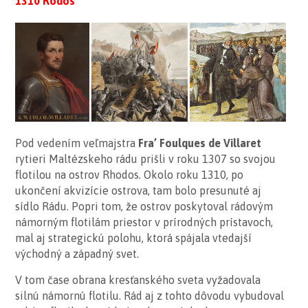
1310 Rodos
Pod vedením veľmajstra
Fra’ Foulques de Villaret
rytieri Maltézskeho rádu prišli v roku 1307 so svojou
flotilou na ostrov Rhodos. Okolo roku 1310, po
ukončení akvizície ostrova, tam bolo presunuté aj
sídlo Rádu. Popri tom, že ostrov poskytoval rádovým
námorným flotilám priestor v prírodných prístavoch,
mal aj strategickú polohu, ktorá spájala vtedajší
východný a západný svet.
V tom čase obrana kresťanského sveta vyžadovala
silnú námornú flotilu. Rád aj z tohto dôvodu vybudoval