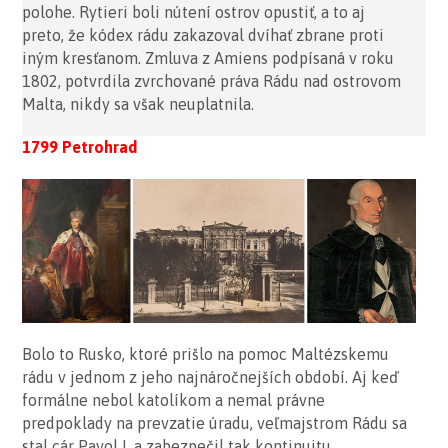
polohe. Rytieri boli nútení ostrov opustiť, a to aj
preto, že kódex rádu zakazoval dvíhať zbrane proti
iným kresťanom. Zmluva z Amiens podpísaná v roku
1802, potvrdila zvrchované práva Rádu nad ostrovom
Malta, nikdy sa však neuplatnila.
1799 Petrohrad
Bolo to Rusko, ktoré prišlo na pomoc Maltézskemu
rádu v jednom z jeho najnáročnejších období. Aj keď
formálne nebol katolíkom a nemal právne
predpoklady na prevzatie úradu, veľmajstrom Rádu sa
stal cár Pavol I. a zabezpečil tak kontinuitu