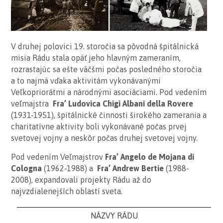
V druhej polovici 19. storočia sa pôvodná špitálnická
misia Rádu stala opäť jeho hlavným zameraním,
rozrastajúc sa ešte väčšmi počas posledného storočia
a to najmä vďaka aktivitám vykonávanými
Veľkopriorátmi a národnými asociáciami. Pod vedením
veľmajstra
Fra’ Ludovica Chigi Albani della Rovere
(1931-1951), špitálnické činnosti širokého zamerania a
charitatívne aktivity boli vykonávané počas prvej
svetovej vojny a neskôr počas druhej svetovej vojny.
Pod vedením Veľmajstrov
Fra’ Angelo de Mojana di
Cologna
(1962-1988) a
Fra’ Andrew Bertie
(1988-
2008), expandovali projekty Rádu až do
najvzdialenejších oblastí sveta.
NÁZVY RÁDU