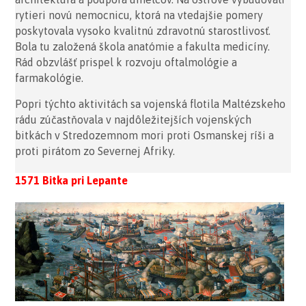
rytieri novú nemocnicu, ktorá na vtedajšie pomery
poskytovala vysoko kvalitnú zdravotnú starostlivosť.
Bola tu založená škola anatómie a fakulta medicíny.
Rád obzvlášť prispel k rozvoju oftalmológie a
farmakológie.
Popri týchto aktivitách sa vojenská flotila Maltézskeho
rádu zúčastňovala v najdôležitejších vojenských
bitkách v Stredozemnom mori proti Osmanskej ríši a
proti pirátom zo Severnej Afriky.
1571 Bitka pri Lepante