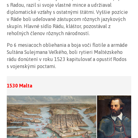
s Radou, razil si svoje vlastné mince a udržiaval
diplomatické vzťahy s ostatnými štátmi. Vyššie pozície
v Ráde boli udeľované zástupcom rôznych jazykových
skupín. Hlavné sídlo Rádu, kláštor, pozostával z
rehoľných členov rôznych národností.
Po 6 mesiacoch obliehania a boja voči flotile a armáde
Sultána Sulejmana Veľkého, boli rytieri Maltézskeho
rádu donútení v roku 1523 kapitulovať a opustiť Rodos
s vojenskými poctami.
1530 Malta