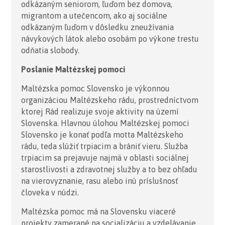
odkázaným seniorom, ľuďom bez domova,
migrantom a utečencom, ako aj sociálne
odkázaným ľuďom v dôsledku zneužívania
návykových látok alebo osobám po výkone trestu
odňatia slobody.
Poslanie Maltézskej pomoci
Maltézska pomoc Slovensko je výkonnou
organizáciou Maltézskeho rádu, prostredníctvom
ktorej Rád realizuje svoje aktivity na území
Slovenska. Hlavnou úlohou Maltézskej pomoci
Slovensko je konať podľa motta Maltézskeho
rádu, teda slúžiť trpiacim a brániť vieru. Služba
trpiacim sa prejavuje najmä v oblasti sociálnej
starostlivosti a zdravotnej služby a to bez ohľadu
na vierovyznanie, rasu alebo inú príslušnosť
človeka v núdzi.
Maltézska pomoc má na Slovensku viaceré
projekty zamerané na socializáciu a vzdelávanie