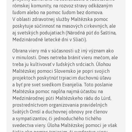
rómskej komunity, na rozvoz stravy odkázaným
ľuďom alebo na pomoc ľuďom bez domova.
V oblasti zdravotnej služby Maltézska pomoc
poskytuje súčinnosť na masových cirkevných, ale
aj svetských podujatiach (Národná púť do Šaštína,
Medzinárodné letecké dni v Sliači).
Obrana viery má v súčasnosti už iný význam ako
v minulosti. Dnes netreba brániť vieru mečom, ale
treba ju kultivovať v ľudských srdciach. Úlohou
Maltézskej pomoci Slovensko je popri svojich
projektoch poskytnúť trpiacim duchovnú úľavu
a byť pre svet svedkom Evanjelia. Toto poslanie
Maltézska pomoc napĺňa najmä účasťou na
Medzinárodnej púti Maltézskeho rádu do Lúrd,
prostredníctvom organizovania pravidelných
Svätých Omší a duchovnej obnovy pre členov
a sympatizantov, či jednoduchého tichého
svedectva viery. Úloha Maltézskej pomoci je však
širšia ako pomoc trpiacim, či svedectvo viery.