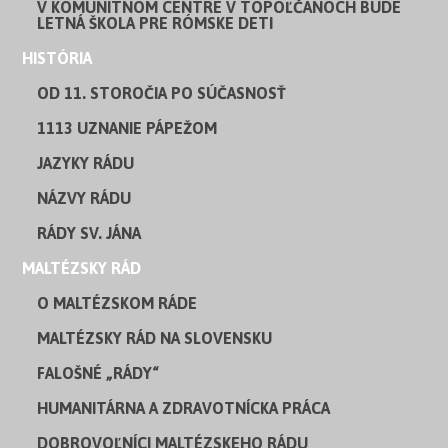
V KOMUNITNOM CENTRE V TOPOĽČANOCH BUDE
LETNÁ ŠKOLA PRE RÓMSKE DETI
HISTÓRIA
OD 11. STOROČIA PO SÚČASNOSŤ
1113 UZNANIE PÁPEŽOM
JAZYKY RÁDU
NÁZVY RÁDU
RÁDY SV. JÁNA
MALTÉZSKY RÁD
O MALTÉZSKOM RÁDE
MALTÉZSKY RÁD NA SLOVENSKU
FALOŠNÉ „RÁDY“
HUMANITÁRNA A ZDRAVOTNÍCKA PRÁCA
DOBROVOĽNÍCI MALTÉZSKEHO RÁDU