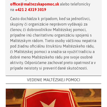
office@maltezskapomoc.sk
alebo telefonicky
na
+421 2 4319 3019
Často dochádza k prípadom, keď sa jednotlivci,
skupiny či organizácie neprávom vydávajú za
členov, či dobrovoľníkov Maltézskej pomoci,
prípadne inú charitatívnu organizáciu spojenú s
Maltézskym rádom. Tieto osoby väčšinou nepatria
pod žiadnu oficiálnu štruktúru Maltézskeho rádu,
či Maltézskej pomoci a snažia sa využiť tradíciu a
dobré meno Maltézskeho rádu pre svoje osobné
aktivity. Odporúčame zachovať preto opatrnosť a v
prípade neistoty si preveriť dané skutočnosti.
VEDENIE MALTÉZSKEJ POMOCI