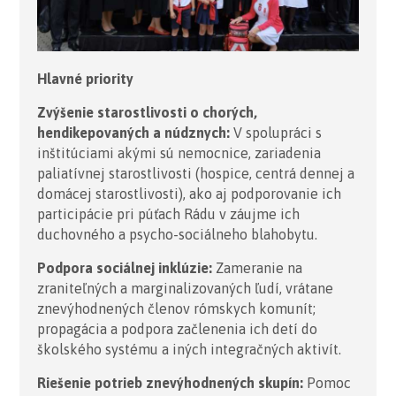
Hlavné priority
Zvýšenie starostlivosti o chorých,
hendikepovaných a núdznych:
V spolupráci s
inštitúciami akými sú nemocnice, zariadenia
paliatívnej starostlivosti (hospice, centrá dennej a
domácej starostlivosti), ako aj podporovanie ich
participácie pri púťach Rádu v záujme ich
duchovného a psycho-sociálneho blahobytu.
Podpora sociálnej inklúzie:
Zameranie na
zraniteľných a marginalizovaných ľudí, vrátane
znevýhodnených členov rómskych komunít;
propagácia a podpora začlenenia ich detí do
školského systému a iných integračných aktivít.
Riešenie potrieb znevýhodnených skupín:
Pomoc