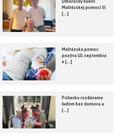
Dlhoročný klient
Maltézskej pomoci Sl
[...]
Maltézska pomoc
pozýva 10. septembra
n [...]
Polievku rozdávame
ľuďom bez domova a
[...]