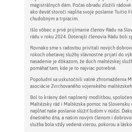
magistrálnych dám. Počas obradu zložili rádové s
ako deväť storočí napĺňa svoje poslanie Tuitio 
chudobným a trpiacim.
Išlo vôbec o prvé prijímanie členov Rádu na Sl
rádu v roku 2024. Doterajší členovia Rádu boli s
Rovnako sme s radosťou privítali nových dobrov
rokoch obetavej služby slávnostne prijatí do vý
nasadenie je dôkazom, že duch maltézskej služb
pomáhať tam, kde je to najviac potrebné.
Popoludní sa uskutočnili valné zhromaždenia M
asociácie Zvrchovaného vojenského maltézskeh
Bol to krásny deň naplnený modlitbou, spoločens
Maltézsky rád i Maltézska pomoc na Slovensku 
napĺňať naše poslanie slúžiť ľuďom v núdzi. Ďak
dnešného dňa, a našim novým členom i dobrovoľ
služba bola vždy vedená vierou, pokorou a lásk