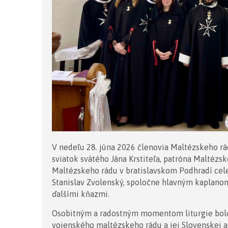
V nedeľu 28. júna 2026 členovia Maltézskeho rá
sviatok svätého Jána Krstiteľa, patróna Maltézs
Maltézskeho rádu v bratislavskom Podhradí cele
Stanislav Zvolenský, spoločne hlavným kaplano
ďalšími kňazmi.
Osobitným a radostným momentom liturgie bolo 
vojenského maltézskeho rádu a jej Slovenskej a