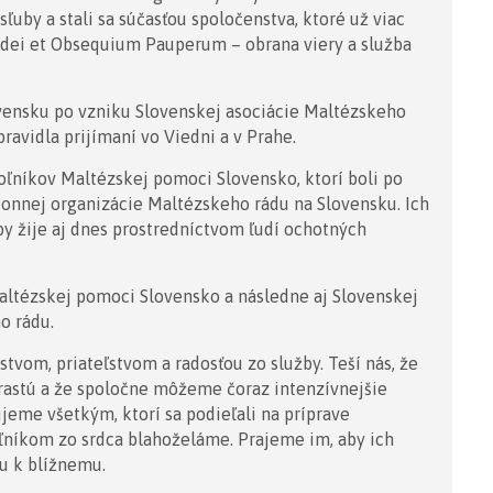
ľuby a stali sa súčasťou spoločenstva, ktoré už viac
Fidei et Obsequium Pauperum – obrana viery a služba
ovensku po vzniku Slovenskej asociácie Maltézskeho
pravidla prijímaní vo Viedni a v Prahe.
oľníkov Maltézskej pomoci Slovensko, ktorí boli po
konnej organizácie Maltézskeho rádu na Slovensku. Ich
y žije aj dnes prostredníctvom ľudí ochotných
altézskej pomoci Slovensko a následne aj Slovenskej
o rádu.
tvom, priateľstvom a radosťou zo služby. Teší nás, že
rastú a že spoločne môžeme čoraz intenzívnejšie
ujeme všetkým, ktorí sa podieľali na príprave
níkom zo srdca blahoželáme. Prajeme im, aby ich
ou k blížnemu.