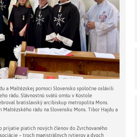
du a Maltézskej pomoci Slovensko spoločne oslávili
keho rádu. Slávnostnú svätú omšu v Kostole
broval bratislavský arcibiskup metropolita Mons.
m Maltézského rádu na Slovensku Mons. Tibor Hajdu a
prijatie piatich nových členov do Zvrchovaného
sociácie – troch magistrálnych rytierov a dvoch