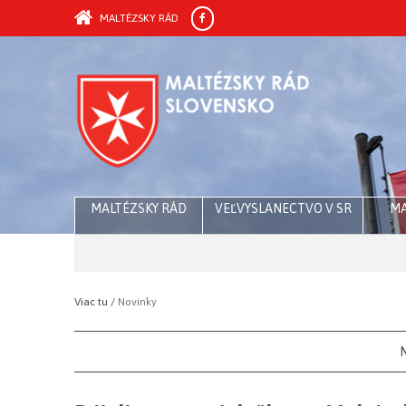
MALTÉZSKY RÁD
MALTÉZSKY RÁD
VEĽVYSLANECTVO V SR
MA
Viac tu /
Novinky