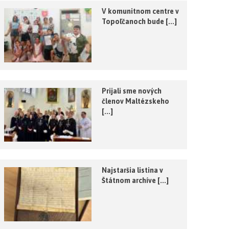
V komunitnom centre v
Topoľčanoch bude [...]
Prijali sme nových
členov Maltézskeho
[...]
Najstaršia listina v
Štátnom archíve [...]