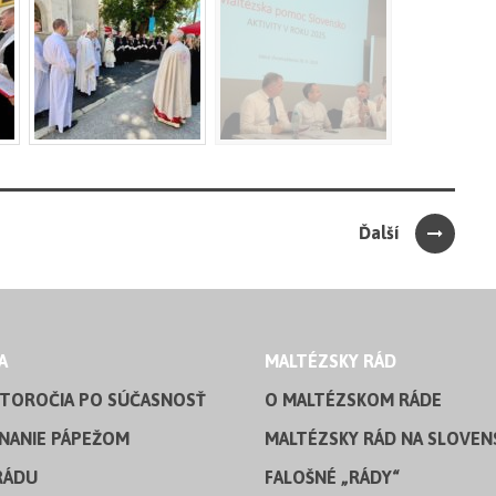
Ďalší
A
MALTÉZSKY RÁD
STOROČIA PO SÚČASNOSŤ
O MALTÉZSKOM RÁDE
NANIE PÁPEŽOM
MALTÉZSKY RÁD NA SLOVEN
RÁDU
FALOŠNÉ „RÁDY“