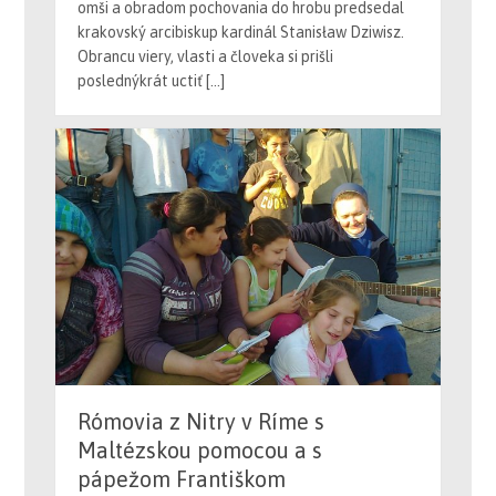
krakovský arcibiskup kardinál Stanisław Dziwisz.
Obrancu viery, vlasti a človeka si prišli
poslednýkrát uctiť […]
Rómovia z Nitry v Ríme s
Maltézskou pomocou a s
pápežom Františkom
Na Svetovej púti Rómov do Ríma sa v dňoch 23. –