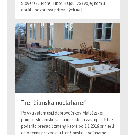
obrátil pozornosť prítomných na […]
Trenčianska nocľaháreň
Po vytrvalom úsilí dobrovoľníkov Maltézskej
pomoci Slovensko sa na mestskom zastupiteľstve
podarilo presadiť zmeny, ktoré od 1.1.2016 priniesli
celodennú prevádzku trenčianskej nocľahárne.
Vďaka finančnému príspevku, ktorý bol