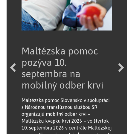
Polievku rozdávame
Maltézska pomoc
ľuďom bez domova
pozýva 10.
aj v letných
septembra na
mesiacoch
mobilný odber krvi
Dobrovoľníci Maltézskej pomoci
Slovensko rozdávajú teplé polievky aj v
Maltézska pomoc Slovensko v spolupráci
letných mesiacoch. V Bratislave a v Nitre
s Národnou transfúznou službou SR
to je vždy v nedeľu, v Trenčíne v sobotu
organizujú mobilný odber krvi –
na poludnie. Každý týždeň maltézski
Maltézsku kvapku krvi 2026 – vo štvrtok
dobrovoľníci vydajú v troch krajských
10. septembra 2026 v centrále Maltézskej
mestách do 200 porcií teplej polievky s