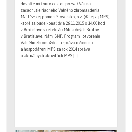
zasadnutie riadneho Valného zhromaždenia
Maltézskej pomoci Slovensko, o.z. (ďalej aj MPS),
ktoré sa bude konať dňa 26.11.2015 o 14.00 hod
v Bratislave v refektári Milosrdných Bratov
v Bratislave, Nám. SNP. Program : otvorenie
Valného zhromaždenia správa o činnosti
a hospodárení MPS za rok 2014 správa
o aktuálnych aktivitách MPS […]