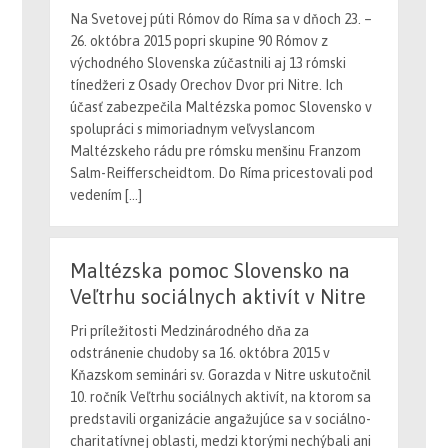
26. októbra 2015 popri skupine 90 Rómov z
východného Slovenska zúčastnili aj 13 rómski
tínedžeri z Osady Orechov Dvor pri Nitre. Ich
účasť zabezpečila Maltézska pomoc Slovensko v
spolupráci s mimoriadnym veľvyslancom
Maltézskeho rádu pre rómsku menšinu Franzom
Salm-Reifferscheidtom. Do Ríma pricestovali pod
vedením […]
Maltézska pomoc Slovensko na
Veľtrhu sociálnych aktivít v Nitre
Pri príležitosti Medzinárodného dňa za
odstránenie chudoby sa 16. októbra 2015 v
Kňazskom seminári sv. Gorazda v Nitre uskutočnil
10. ročník Veľtrhu sociálnych aktivít, na ktorom sa
predstavili organizácie angažujúce sa v sociálno-
charitatívnej oblasti, medzi ktorými nechýbali ani
zástupcovia jedinej oficiálnej organizácie