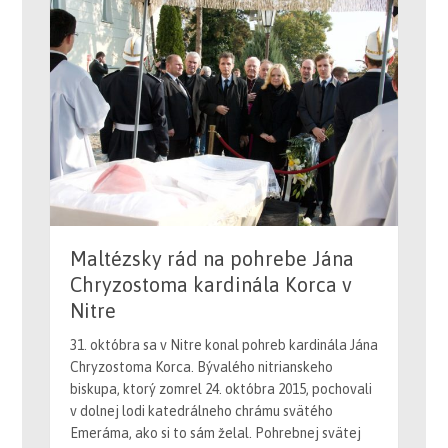
Maltézsky rád na pohrebe Jána
Chryzostoma kardinála Korca v
Nitre
31. októbra sa v Nitre konal pohreb kardinála Jána
Chryzostoma Korca. Bývalého nitrianskeho
biskupa, ktorý zomrel 24. októbra 2015, pochovali
v dolnej lodi katedrálneho chrámu svätého
Emeráma, ako si to sám želal. Pohrebnej svätej
omši a obradom pochovania do hrobu predsedal