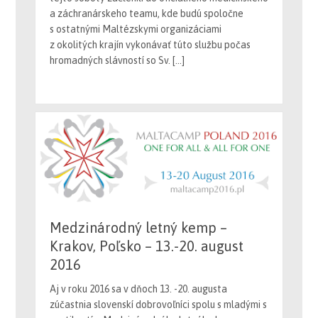
s ostatnými Maltézskymi organizáciami
z okolitých krajín vykonávať túto službu počas
hromadných slávností so Sv. […]
Medzinárodný letný kemp –
Krakov, Poľsko – 13.-20. august
2016
Aj v roku 2016 sa v dňoch 13. -20. augusta
zúčastnia slovenskí dobrovoľníci spolu s mladými s
postihnutím Medzinárodného letného kempu
Maltézskeho rádu pre mladých ľudí s postihnutím,