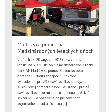
Maltézska pomoc na
Medzinárodných leteckých dňoch
V dňoch 27.-28. augusta 2016 sa na vojenskom
letisku na Sliači uskutočnia medzinárodné letecké
dni SIAF. Maltézska pomoc Slovensko bola
poctená službou zabezpečiť v sektore
vyhradenom pre ZŤP návštevníkov podujatia
službu prvej pomoci a osobnú asistenciu pre ZŤP
návštevníkov, ktorým bude umožnené navštíviť
sektor MPS a posadiť sa do pristaveného
vojenského lietadla, čo im na […]