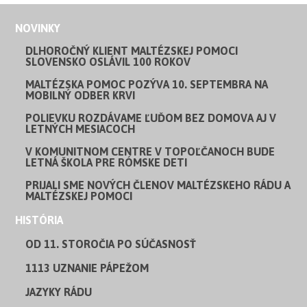
NOVINKY
DLHOROČNÝ KLIENT MALTÉZSKEJ POMOCI
SLOVENSKO OSLÁVIL 100 ROKOV
MALTÉZSKA POMOC POZÝVA 10. SEPTEMBRA NA
MOBILNÝ ODBER KRVI
POLIEVKU ROZDÁVAME ĽUĎOM BEZ DOMOVA AJ V
LETNÝCH MESIACOCH
V KOMUNITNOM CENTRE V TOPOĽČANOCH BUDE
LETNÁ ŠKOLA PRE RÓMSKE DETI
PRIJALI SME NOVÝCH ČLENOV MALTÉZSKEHO RÁDU A
MALTÉZSKEJ POMOCI
HISTÓRIA
OD 11. STOROČIA PO SÚČASNOSŤ
1113 UZNANIE PÁPEŽOM
JAZYKY RÁDU
NÁZVY RÁDU