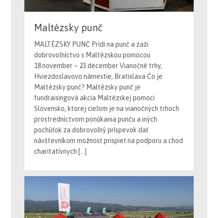
Maltézsky punč
MALTÉZSKY PUNČ Prídi na punč a zaži
dobrovoľníctvo s Maltézskou pomocou
18.november – 23.december Vianočné trhy,
Hviezdoslavovo námestie, Bratislava Čo je
Maltézsky punč? Maltézsky punč je
fundraisingová akcia Maltézskej pomoci
Slovensko, ktorej cieľom je na vianočných trhoch
prostredníctvom ponúkania punču a iných
pochúťok za dobrovoľný príspevok dať
návštevníkom možnosť prispieť na podporu a chod
charitatívnych […]