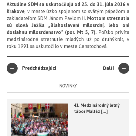
Aktuálne SDM sa uskutočňujú od 25. do 31. júla 2016 v
Krakove
, v meste úzko spojenom so svätým pápežom a
zakladateľom SDM Jánom Pavlom II.
Mottom stretnutia
sú slová Ježiša „Blahoslavení milosrdní, lebo oni
dosiahnu milosrdenstvo“ (por. Mt 5, 7).
Poľsko privíta
medzinárodné stretnutie mladých už po druhýkrát, v
roku 1991 sa uskutočilo v meste Čenstochová.
Predchádzajúci
Ďalší
NOVINKY
41. Medzinárodný letný
tábor Maltéz [...]