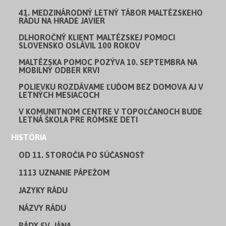
41. MEDZINÁRODNÝ LETNÝ TÁBOR MALTÉZSKEHO
RÁDU NA HRADE JAVIER
DLHOROČNÝ KLIENT MALTÉZSKEJ POMOCI
SLOVENSKO OSLÁVIL 100 ROKOV
MALTÉZSKA POMOC POZÝVA 10. SEPTEMBRA NA
MOBILNÝ ODBER KRVI
POLIEVKU ROZDÁVAME ĽUĎOM BEZ DOMOVA AJ V
LETNÝCH MESIACOCH
V KOMUNITNOM CENTRE V TOPOĽČANOCH BUDE
LETNÁ ŠKOLA PRE RÓMSKE DETI
HISTÓRIA
OD 11. STOROČIA PO SÚČASNOSŤ
1113 UZNANIE PÁPEŽOM
JAZYKY RÁDU
NÁZVY RÁDU
RÁDY SV. JÁNA