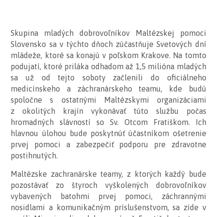
Skupina mladých dobrovoľníkov Maltézskej pomoci
Slovensko sa v týchto dňoch zúčastňuje Svetových dní
mládeže, ktoré sa konajú v poľskom Krakove. Na tomto
podujatí, ktoré priláka odhadom až 1,5 milióna mladých
sa už od tejto soboty začlenili do oficiálneho
medicínskeho a záchranárskeho teamu, kde budú
spoločne s ostatnými Maltézskymi organizáciami
z okolitých krajín vykonávať túto službu počas
hromadných slávností so Sv. Otcom Fratiškom. Ich
hlavnou úlohou bude poskytnúť účastníkom ošetrenie
prvej pomoci a zabezpečiť podporu pre zdravotne
postihnutých.
Maltézske zachranárske teamy, z ktorých každý bude
pozostávať zo štyroch vyškolených dobrovoľníkov
vybavených batohmi prvej pomoci, záchrannými
nosidlami a komunikačným príslušenstvom, sa zíde v