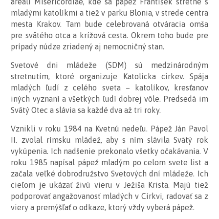
areáli Misericordiae, kde sa pápež František stretne s
mladými katolíkmi a tiež v parku Blonia, v strede centra
mesta Krakov. Tam bude celebrovaná otváracia omša
pre svätého otca a krížová cesta. Okrem toho bude pre
prípady núdze zriadený aj nemocničný stan.
Svetové dni mládeže (SDM) sú medzinárodným
stretnutím, ktoré organizuje Katolícka cirkev. Spája
mladých ľudí z celého sveta – katolíkov, kresťanov
iných vyznaní a všetkých ľudí dobrej vôle. Predsedá im
Svätý Otec a slávia sa každé dva až tri roky.
Vznikli v roku 1984 na Kvetnú nedeľu. Pápež Ján Pavol
II. zvolal rímsku mládež, aby s ním slávila Svätý rok
vykúpenia. Ich nadšenie prekonalo všetky očakávania. V
roku 1985 napísal pápež mladým po celom svete list a
začala veľké dobrodružstvo Svetových dní mládeže. Ich
cieľom je ukázať živú vieru v Ježiša Krista. Majú tiež
podporovať angažovanosť mladých v Cirkvi, radovať sa z
viery a premýšľať o odkaze, ktorý vždy vyberá pápež.