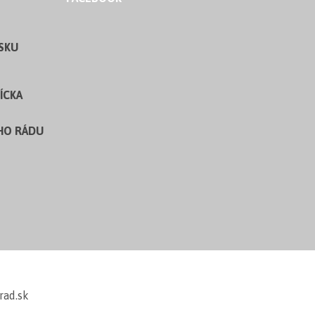
SKU
ÍCKA
HO RÁDU
rad.sk