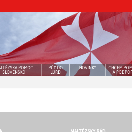
LTÉZSKA POMOC
PÚŤ DO
NOVINKY
CHCEM PO
SLOVENSKO
LÚRD
A PODPOR
A
MALTÉZSKY RÁD