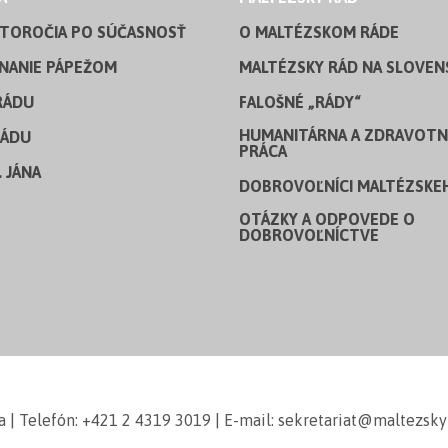
STOROČIA PO SÚČASNOSŤ
O MALTÉZSKOM RÁDE
NANIE PÁPEŽOM
MALTÉZSKY RÁD NA SLOVEN
RÁDU
FALOŠNÉ „RÁDY“
HUMANITÁRNA A ZDRAVOTN
RÁDU
PRÁCA
. JÁNA
DOBROVOĽNÍCI MALTÉZSKE
OTÁZKY A ODPOVEDE O
DOBROVOĽNÍCTVE
a | Telefón: +421 2 4319 3019 | E-mail: sekretariat@maltezsky