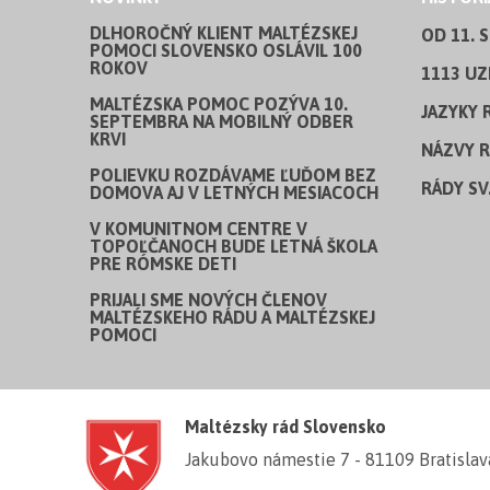
DLHOROČNÝ KLIENT MALTÉZSKEJ
OD 11. 
POMOCI SLOVENSKO OSLÁVIL 100
ROKOV
1113 UZ
MALTÉZSKA POMOC POZÝVA 10.
JAZYKY 
SEPTEMBRA NA MOBILNÝ ODBER
KRVI
NÁZVY 
POLIEVKU ROZDÁVAME ĽUĎOM BEZ
RÁDY SV
DOMOVA AJ V LETNÝCH MESIACOCH
V KOMUNITNOM CENTRE V
TOPOĽČANOCH BUDE LETNÁ ŠKOLA
PRE RÓMSKE DETI
PRIJALI SME NOVÝCH ČLENOV
MALTÉZSKEHO RÁDU A MALTÉZSKEJ
POMOCI
Maltézsky rád Slovensko
Jakubovo námestie 7 - 81109 Bratislav