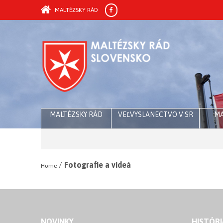
MALTÉZSKY RÁD
MALTÉZSKY RÁD
VEĽVYSLANECTVO V SR
MA
/
Fotografie a videá
Home
NOVINKY
HISTÓRI