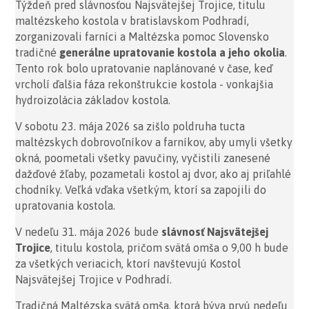
Týždeň pred slávnosťou Najsvätejšej Trojice, titulu
maltézskeho kostola v bratislavskom Podhradí,
zorganizovali farníci a Maltézska pomoc Slovensko
tradičné
generálne upratovanie kostola a jeho okolia
.
Tento rok bolo upratovanie naplánované v čase, keď
vrcholí ďalšia fáza rekonštrukcie kostola - vonkajšia
hydroizolácia základov kostola.
V sobotu 23. mája 2026 sa zišlo poldruha tucta
maltézskych dobrovoľníkov a farníkov, aby umyli všetky
okná, poometali všetky pavučiny, vyčistili zanesené
dažďové žľaby, pozametali kostol aj dvor, ako aj priľahlé
chodníky. Veľká vďaka všetkým, ktorí sa zapojili do
upratovania kostola.
V nedeľu 31. mája 2026 bude
slávnosť Najsvätejšej
Trojice
, titulu kostola, pričom svätá omša o 9,00 h bude
za všetkých veriacich, ktorí navštevujú Kostol
Najsvätejšej Trojice v Podhradí.
Tradičná Maltézska svätá omša, ktorá býva prvú nedeľu