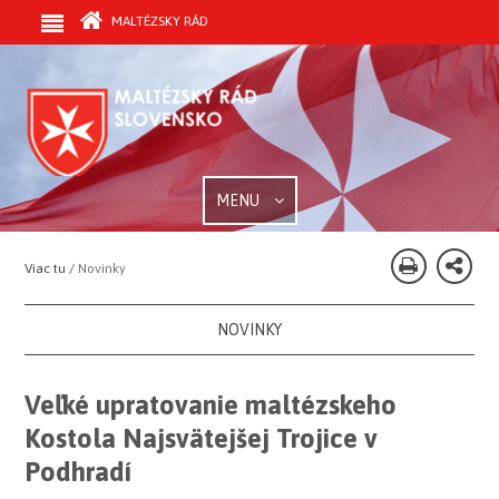
MALTÉZSKY RÁD
MENU
Viac tu /
Novinky
NOVINKY
Veľké upratovanie maltézskeho
Kostola Najsvätejšej Trojice v
Podhradí