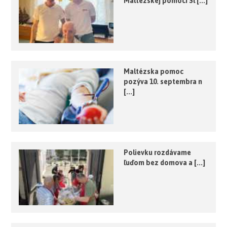
Maltézskej pomoci Sl [...]
Maltézska pomoc
pozýva 10. septembra n
[...]
Polievku rozdávame
ľuďom bez domova a [...]