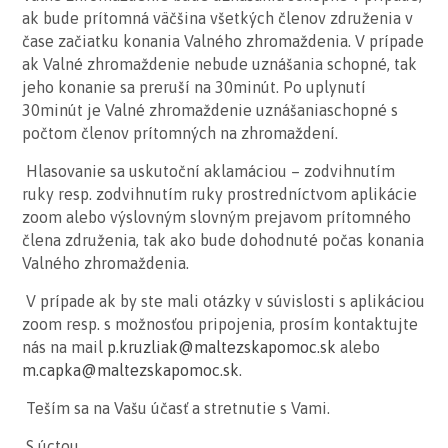
ak bude prítomná väčšina všetkých členov združenia v
čase začiatku konania Valného zhromaždenia. V prípade
ak Valné zhromaždenie nebude uznášania schopné, tak
jeho konanie sa preruší na 30minút. Po uplynutí
30minút je Valné zhromaždenie uznášaniaschopné s
počtom členov prítomných na zhromaždení.
Hlasovanie sa uskutoční aklamáciou – zodvihnutím
ruky resp. zodvihnutím ruky prostredníctvom aplikácie
zoom alebo výslovným slovným prejavom prítomného
člena združenia, tak ako bude dohodnuté počas konania
Valného zhromaždenia.
V prípade ak by ste mali otázky v súvislosti s aplikáciou
zoom resp. s možnosťou pripojenia, prosím kontaktujte
nás na mail
p.kruzliak@maltezskapomoc.sk
alebo
m.capka@maltezskapomoc.sk
.
Teším sa na Vašu účasť a stretnutie s Vami.
S úctou,