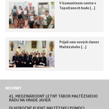
V komunitnom centre v
Topoľčanoch bude [...]
Prijali sme nových členov
Maltézskeho [...]
NOVINKY
41. MEDZINÁRODNÝ LETNÝ TÁBOR MALTÉZSKEHO
RÁDU NA HRADE JAVIER
DLHOROČNÝ KLIENT MALTÉZSKEJ POMOCI