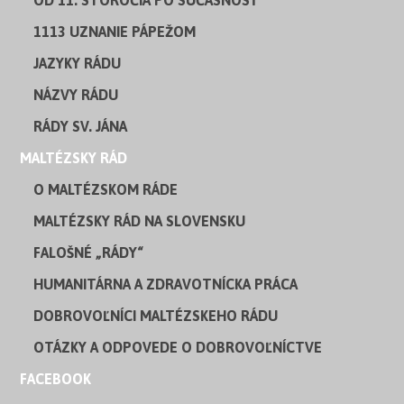
OD 11. STOROČIA PO SÚČASNOSŤ
1113 UZNANIE PÁPEŽOM
JAZYKY RÁDU
NÁZVY RÁDU
RÁDY SV. JÁNA
MALTÉZSKY RÁD
O MALTÉZSKOM RÁDE
MALTÉZSKY RÁD NA SLOVENSKU
FALOŠNÉ „RÁDY“
HUMANITÁRNA A ZDRAVOTNÍCKA PRÁCA
DOBROVOĽNÍCI MALTÉZSKEHO RÁDU
OTÁZKY A ODPOVEDE O DOBROVOĽNÍCTVE
FACEBOOK