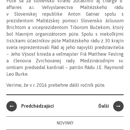
Púte sa za slovenskú stranu zúčastnili aj chargé d’
affaires a.i. Veľvyslanectva Maltézskeho rádu
v Slovenskej republike Anton Gatnar spolu s
prezidentom Maltézskej pomoci Slovensko Júliusom
Brichtom a viceprezidentom Tiborom Bučekom, ktorý
bol hlavným organizátorom púte. Spolu s niekoľkými
tisíckami účastníkov púte Maltézskeho rádu z 30 krajín
sveta reprezentovali Rád aj jeho najvyšší predstavitelia
– Jeho Výsosť knieža a veľmajster Frá Matthew Festing
a členovia Zvrchovanej rady. Medzinárodným sv.
omšiam predsedal kardinál – patrón Rádu J.E. Raymond
Leo Burke.
Veríme, že v r. 2016 prebehne ďalší ročník púte.
Predchádzajúci
Ďalší
NOVINKY