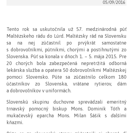
05/09/2016
Tento rok sa uskutočnila už 57. medzinárodná púť
Maltézskeho rádu do Lúrd. Maltézsky rád na Slovensku
sa na nej zúčastnil po prvýkrát samostatne
s dobrovoľníkmi, pútnikmi, chorými a postihnutými zo
Slovenska. Púť sa konala v dňoch 1. – 5. mája 2015. Pre
20 chorých bola zabezpečená nepretržitá odborná
lekárska služba a opatera 50 dobrovoľníkmi Maltézskej
pomoci Slovensko. Púte sa zúčastnilo celkom 180
účastníkov zo Slovenska, vrátane rytierov, dám
a dobrovoľníkov v uniformách.
Slovenskú skupinu duchovne sprevádzali emeritný
trnavský pomocný biskup Mons. Dominik Tóth a
mukačevský eparcha Mons. Milan Šášik s ďalšími
kňazmi.