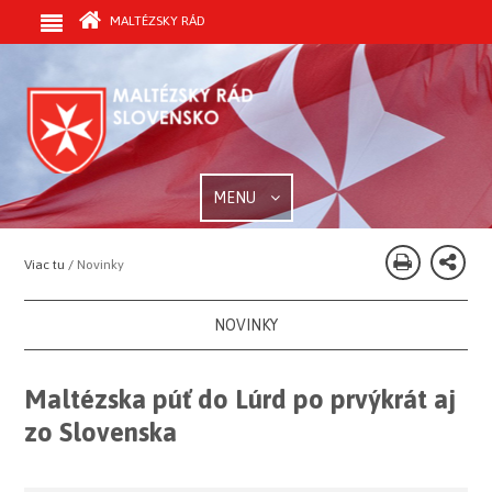
MALTÉZSKY RÁD
MENU
Viac tu /
Novinky
NOVINKY
Maltézska púť do Lúrd po prvýkrát aj
zo Slovenska