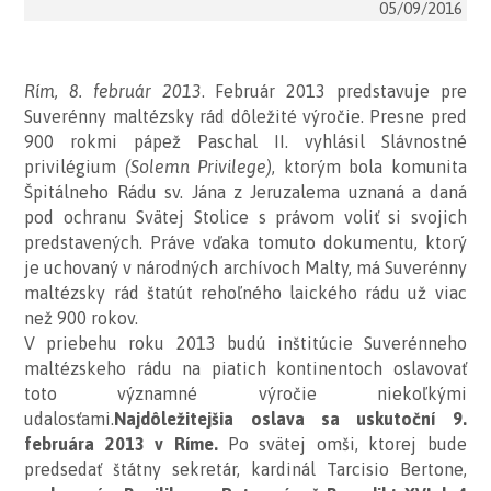
05/09/2016
Rím, 8. február 2013
. Február 2013 predstavuje pre
Suverénny maltézsky rád dôležité výročie. Presne pred
900 rokmi pápež Paschal II. vyhlásil Slávnostné
privilégium
(Solemn Privilege)
, ktorým bola komunita
Špitálneho Rádu sv. Jána z Jeruzalema uznaná a daná
pod ochranu Svätej Stolice s právom voliť si svojich
predstavených. Práve vďaka tomuto dokumentu, ktorý
je uchovaný v národných archívoch Malty, má Suverénny
maltézsky rád štatút rehoľného laického rádu už viac
než 900 rokov.
V priebehu roku 2013 budú inštitúcie Suverénneho
maltézskeho rádu na piatich kontinentoch oslavovať
toto významné výročie niekoľkými
udalosťami.
Najdôležitejšia oslava sa uskutoční 9.
februára 2013 v Ríme.
Po svätej omši, ktorej bude
predsedať štátny sekretár, kardinál Tarcisio Bertone,