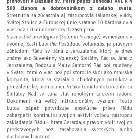
prehovorí v Bazilike sv. Petra pápež Benedikt XVI. k 4
500 členom a dobrovoľníkom z celého sveta
.
Stretnutia sa zúčastnia aj zástupcovia talianskej vlády,
Svätej Stolice a Európskej únie, vrátane 10 kardinálov a
viac než 170 diplomatických zástupcov.
Slávnostné privilégium
(Solemn Privilege)
, vymedzené v
úvodnej časti buly
Pie Postulatio Voluntatis
, je právnym
základom Rádu sv. Jána z Jeruzalema, ktorý je dnes
známy ako Suverénny Vojenský Špitálny Rád sv. Jána z
Jeruzalema, Rodosu a Malty. Samotný Rád bol založený
v Svätej zemi o viac než pol storočie skôr ako mníšska
komunita, ktorá sa starala o chudobných pútnikov v
jeruzalemskej nemocnici. Vďaka tomuto dokumentu sa
Špitálny Rád sv. Jána stal rehoľným laickým rádom.
Dokument má veľký inštitucionálny význam. Touto
bulou pápež potvrdzuje absolútne právo Rádu
zabezpečiť kontinuitu svojich aktivít voľbou nástupcu
zakladateľa Rádu – brata Gerarda, s právom voliť svojich
predstavených bez zasahovania svetských alebo
duchovných autorít.