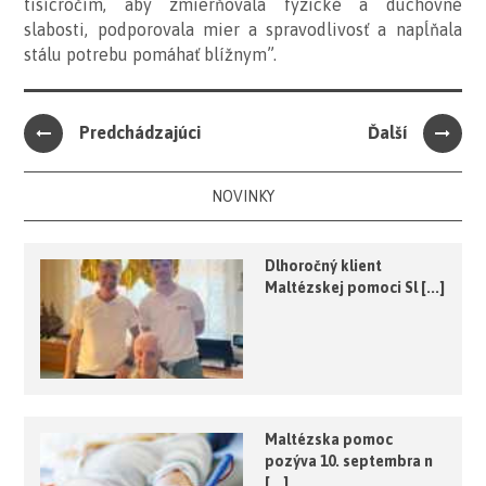
tisícročím, aby zmierňovala fyzické a duchovné
slabosti, podporovala mier a spravodlivosť a napĺňala
stálu potrebu pomáhať blížnym”.
Predchádzajúci
Ďalší
NOVINKY
Dlhoročný klient
Maltézskej pomoci Sl [...]
Maltézska pomoc
pozýva 10. septembra n
[...]