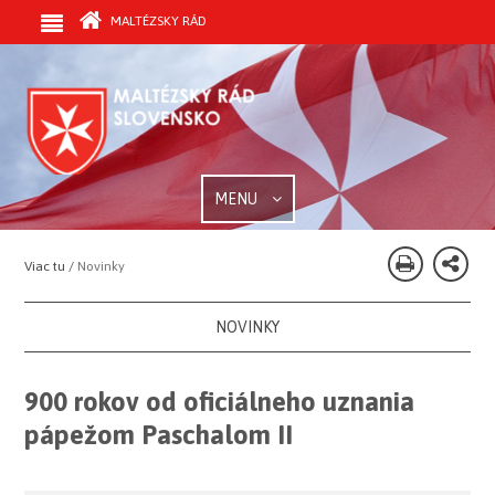
MALTÉZSKY RÁD
MENU
Viac tu /
Novinky
NOVINKY
900 rokov od oficiálneho uznania
pápežom Paschalom II