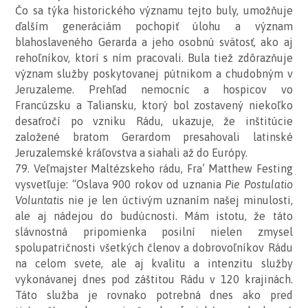
Čo sa týka historického významu tejto buly, umožňuje
ďalším generáciám pochopiť úlohu a význam
blahoslaveného Gerarda a jeho osobnú svätosť, ako aj
rehoľníkov, ktorí s ním pracovali. Bula tiež zdôrazňuje
význam služby poskytovanej pútnikom a chudobným v
Jeruzaleme. Prehľad nemocníc a hospicov vo
Francúzsku a Taliansku, ktorý bol zostavený niekoľko
desaťročí po vzniku Rádu, ukazuje, že inštitúcie
založené bratom Gerardom presahovali latinské
Jeruzalemské kráľovstva a siahali až do Európy.
79. Veľmajster Maltézskeho rádu, Fra’ Matthew Festing
vysvetľuje: “Oslava 900 rokov od uznania
Pie Postulatio
Voluntatis
nie je len úctivým uznaním našej minulosti,
ale aj nádejou do budúcnosti. Mám istotu, že táto
slávnostná pripomienka posilní nielen zmysel
spolupatričnosti všetkých členov a dobrovoľníkov Rádu
na celom svete, ale aj kvalitu a intenzitu služby
vykonávanej dnes pod záštitou Rádu v 120 krajinách.
Táto služba je rovnako potrebná dnes ako pred