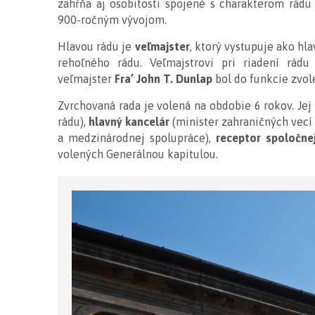
zahŕňa aj osobitosti spojené s charakterom rádu 
900-ročným vývojom.
Hlavou rádu je
veľmajster
, ktorý vystupuje ako hl
rehoľného rádu. Veľmajstrovi pri riadení rád
veľmajster
Fra’ John T. Dunlap
bol do funkcie zvol
Zvrchovaná rada je volená na obdobie 6 rokov. Je
rádu),
hlavný kancelár
(minister zahraničných vecí 
a medzinárodnej spolupráce),
receptor spoločne
volených Generálnou kapitulou.