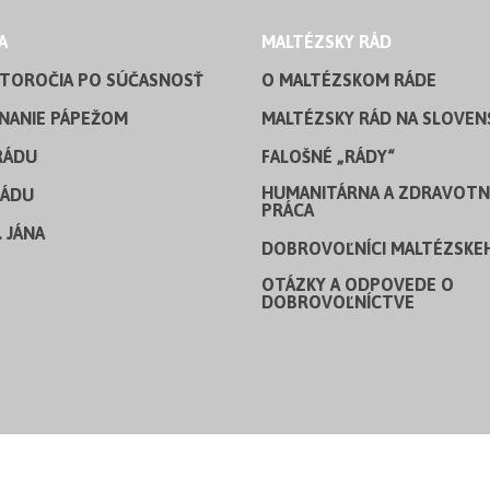
A
MALTÉZSKY RÁD
STOROČIA PO SÚČASNOSŤ
O MALTÉZSKOM RÁDE
NANIE PÁPEŽOM
MALTÉZSKY RÁD NA SLOVEN
RÁDU
FALOŠNÉ „RÁDY“
HUMANITÁRNA A ZDRAVOTN
RÁDU
PRÁCA
. JÁNA
DOBROVOĽNÍCI MALTÉZSKE
OTÁZKY A ODPOVEDE O
DOBROVOĽNÍCTVE