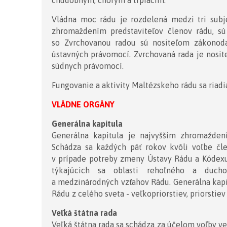
chudobným, chorým a trpiacim.
Vládna moc rádu je rozdelená medzi tri subje
zhromaždením predstaviteľov členov rádu, sú
so Zvrchovanou radou sú nositeľom zákonodar
ústavných právomocí. Zvrchovaná rada je nosi
súdnych právomocí.
Fungovanie a aktivity Maltézskeho rádu sa riad
VLÁDNE ORGÁNY
Generálna kapitula
Generálna kapitula je najvyšším zhromažden
Schádza sa každých päť rokov kvôli voľbe čle
v prípade potreby zmeny Ústavy Rádu a Kódexu 
týkajúcich sa oblasti rehoľného a ducho
a medzinárodných vzťahov Rádu. Generálna kapi
Rádu z celého sveta - veľkopriorstiev, priorstiev
Veľká štátna rada
Veľká štátna rada sa schádza za účelom voľby ve