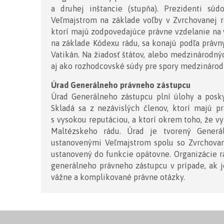
a druhej inštancie (stupňa). Prezidenti sú
Veľmajstrom na základe voľby v Zvrchovanej r
ktorí majú zodpovedajúce právne vzdelanie na 
na základe Kódexu rádu, sa konajú podľa právn
Vatikán. Na žiadosť štátov, alebo medzinárodn
aj ako rozhodcovské súdy pre spory medzinárod
Úrad Generálneho právneho zástupcu
Úrad Generálneho zástupcu plní úlohy a posk
Skladá sa z nezávislých členov, ktorí majú p
s vysokou reputáciou, a ktorí okrem toho, že vy
Maltézskeho rádu. Úrad je tvorený Gener
ustanovenými Veľmajstrom spolu so Zvrchovan
ustanovený do funkcie opätovne. Organizácie 
generálneho právneho zástupcu v prípade, ak j
vážne a komplikované právne otázky.