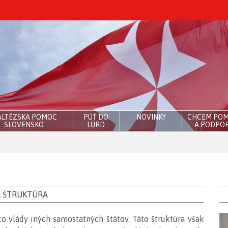
LTÉZSKA POMOC
PÚŤ DO
NOVINKY
CHCEM PO
SLOVENSKO
LÚRD
A PODPOR
 ŠTRUKTÚRA
 vlády iných samostatných štátov. Táto štruktúra však