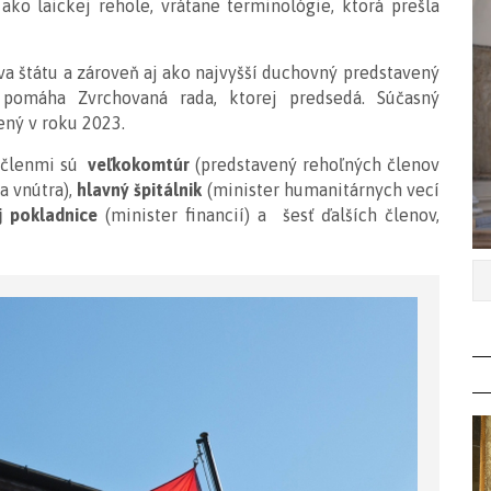
ako laickej rehole, vrátane terminológie, ktorá prešla
ava štátu a zároveň aj ako najvyšší duchovný predstavený
u pomáha Zvrchovaná rada, ktorej predsedá. Súčasný
ený v roku 2023.
j členmi sú
veľkokomtúr
(predstavený rehoľných členov
a vnútra),
hlavný špitálnik
(minister humanitárnych vecí
j pokladnice
(minister financií) a šesť ďalších členov,