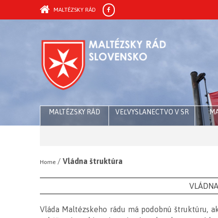
MALTÉZSKY RÁD
MALTÉZSKY RÁD
VEĽVYSLANECTVO V SR
MA
/
Vládna štruktúra
Home
VLÁDNA
Vláda Maltézskeho rádu má podobnú štruktúru, ako