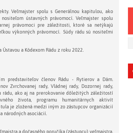
kty. Veľmajster spolu s Generálnou kapitulou, ako
 nositeľom ústavných právomocí. Veľmajster spolu
nej právomoci pre záležitosti, ktoré sa netýkajú
teľkou výkonných právomocí. Súdy rádu sú nositeľmi
ia Ústavou a Kódexom Rádu z roku 2022.
ím predstaviteľov členov Rádu - Rytierov a Dám.
nov Zvrchovanej rady, Vládnej rady, Dozornej rady,
rádu, ako aj na prerokovanie dôležitých záležitostí
vného života, programu humanitárnych aktivít
tula je zložená medzi iným zo zástupcov organizácií
 a národných asociácií.
ľmajstra a dočasného poručíka (zástupcu) veľmajstra.