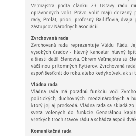
Veľmajstra podľa článku 23 Ústavy rádu mu
oprávnených voliť. Právo voliť majú dočasný p
rady, Prelát, priori, profesný Bailiffovia, dva
zástupcov Národných asociácií.
Zvrchovaná rada
Zvrchovaná rada reprezentuje Vládu Rádu. Jej
vysokých úradov - hlavný kancelár, hlavný špi
a šiesti ďalší členovia. Okrem Veľmajstra sú č
väčšinou prítomných Rytierov. Zvrchovaná rada 
aspoň šesťkrát do roka, alebo kedykoľvek, ak si 
Vládna rada
Vládna rada má poradnú funkciu voči Zvrcho
politických, duchovných, medzinárodných a hu
ktorý jej aj predsedá. Vládna rada sa skladá z
sveta volených do funkcie Generálnou kapit
všetkých troch stavov rádu a schádza aspoň dvak
Komunikačná rada