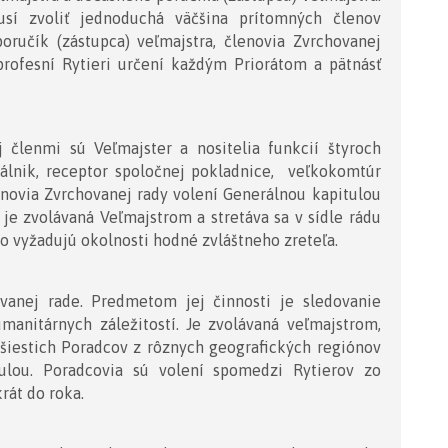
sí zvoliť jednoduchá väčšina prítomných členov
oručík (zástupca) veľmajstra, členovia Zvrchovanej
ja profesní Rytieri určení každým Priorátom a pätnásť
 členmi sú Veľmajster a nositelia funkcií štyroch
tálnik, receptor spoločnej pokladnice, veľkokomtúr
lenovia Zvrchovanej rady volení Generálnou kapitulou
je zvolávaná Veľmajstrom a stretáva sa v sídle rádu
to vyžadujú okolnosti hodné zvláštneho zreteľa.
vanej rade. Predmetom jej činnosti je sledovanie
manitárnych záležitostí. Je zvolávaná veľmajstrom,
o šiestich Poradcov z rôznych geografických regiónov
ulou. Poradcovia sú volení spomedzi Rytierov zo
rát do roka.