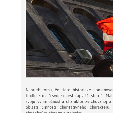
Napriek tomu, že tieto historické pomenovan
tradície, majú svoje miesto aj v 21. storočí. M
svoju výnimočnosť a charakter zvrchovanej a 
oblastí činnosti charitatívneho charakte