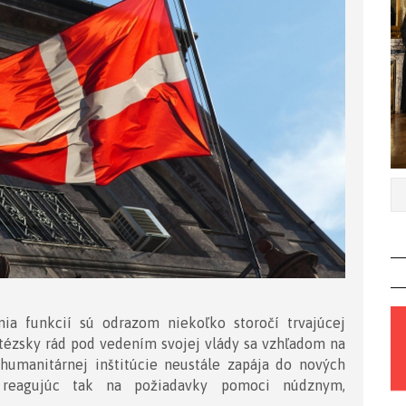
ia funkcií sú odrazom niekoľko storočí trvajúcej
altézsky rád pod vedením svojej vlády sa vzhľadom na
humanitárnej inštitúcie neustále zapája do nových
ru, reagujúc tak na požiadavky pomoci núdznym,