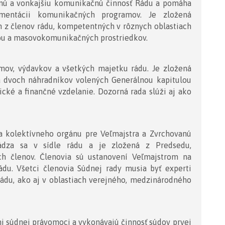
rnú a vonkajšiu komunikačnú činnosť Rádu a pomáha
mentácii komunikačných programov. Je zložená
h z členov rádu, kompetentných v rôznych oblastiach
ou a masovokomunikačných prostriedkov.
jmov, výdavkov a všetkých majetku rádu. Je zložená
 a dvoch náhradníkov volených Generálnou kapitulou
cké a finančné vzdelanie. Dozorná rada slúži aj ako
a kolektívneho orgánu pre Veľmajstra a Zvrchovanú
chádza sa v sídle rádu a je zložená z Predsedu,
ch členov. Členovia sú ustanovení Veľmajstrom na
ádu. Všetci členovia Súdnej rady musia byť experti
 Rádu, ako aj v oblastiach verejného, medzinárodného
i súdnej právomoci a vykonávajú činnosť súdov prvej