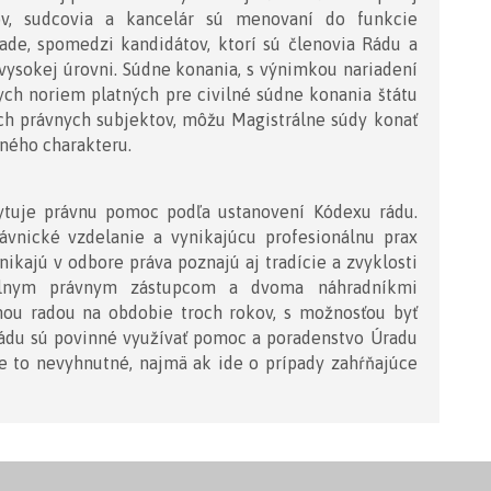
dov, sudcovia a kancelár sú menovaní do funkcie
ade, spomedzi kandidátov, ktorí sú členovia Rádu a
vysokej úrovni. Súdne konania, s výnimkou nariadení
ych noriem platných pre civilné súdne konania štátu
ých právnych subjektov, môžu Magistrálne súdy konať
ného charakteru.
ytuje právnu pomoc podľa ustanovení Kódexu rádu.
rávnické vzdelanie a vynikajúcu profesionálnu prax
nikajú v odbore práva poznajú aj tradície a zvyklosti
álnym právnym zástupcom a dvoma náhradníkmi
ou radou na obdobie troch rokov, s možnosťou byť
rádu sú povinné využívať pomoc a poradenstvo Úradu
e to nevyhnutné, najmä ak ide o prípady zahŕňajúce