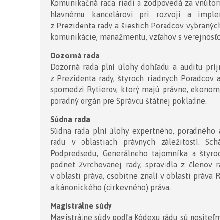
Komunikačná rada riadi a zodpovedá za vnúto
hlavnému kancelárovi pri rozvoji a imple
z Prezidenta rady a šiestich Poradcov vybranýc
komunikácie, manažmentu, vzťahov s verejnosť
Dozorná rada
Dozorná rada plní úlohy dohľadu a auditu prí
z Prezidenta rady, štyroch riadnych Poradcov
spomedzi Rytierov, ktorý majú právne, ekonomi
poradný orgán pre Správcu štátnej pokladne.
Súdna rada
Súdna rada plní úlohy expertného, poradného 
radu v oblastiach právnych záležitostí. S
Podpredsedu, Generálneho tajomníka a štyro
podnet Zvrchovanej rady, spravidla z členov r
v oblasti práva, osobitne znalí v oblasti práva
a kánonického (cirkevného) práva.
Magistrálne súdy
Magistrálne súdy podľa Kódexu rádu sú nositeľm