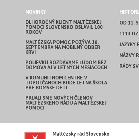
NOVINKY
HISTÓRI
DLHOROČNÝ KLIENT MALTÉZSKEJ
OD 11. 
POMOCI SLOVENSKO OSLÁVIL 100
ROKOV
1113 UZ
MALTÉZSKA POMOC POZÝVA 10.
JAZYKY 
SEPTEMBRA NA MOBILNÝ ODBER
KRVI
NÁZVY 
POLIEVKU ROZDÁVAME ĽUĎOM BEZ
RÁDY SV
DOMOVA AJ V LETNÝCH MESIACOCH
V KOMUNITNOM CENTRE V
TOPOĽČANOCH BUDE LETNÁ ŠKOLA
PRE RÓMSKE DETI
PRIJALI SME NOVÝCH ČLENOV
MALTÉZSKEHO RÁDU A MALTÉZSKEJ
POMOCI
Maltézsky rád Slovensko